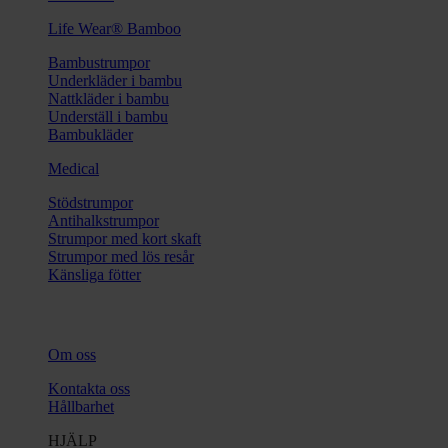
Life Wear® Bamboo
Bambustrumpor
Underkläder i bambu
Nattkläder i bambu
Underställ i bambu
Bambukläder
Medical
Stödstrumpor
Antihalkstrumpor
Strumpor med kort skaft
Strumpor med lös resår
Känsliga fötter
Om oss
Kontakta oss
Hållbarhet
HJÄLP