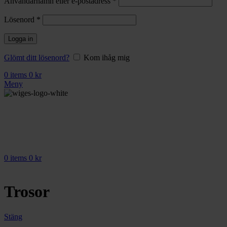
Användarnamn eller e-postadress
*
Obligatoriskt
Lösenord
*
Logga in
Glömt ditt lösenord?
Kom ihåg mig
0
items
0
kr
Meny
0
items
0
kr
Trosor
Stäng