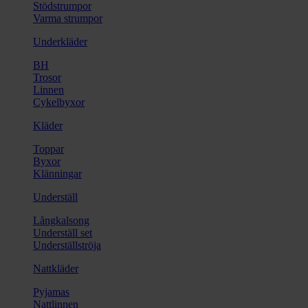
Stödstrumpor
Varma strumpor
Underkläder
BH
Trosor
Linnen
Cykelbyxor
Kläder
Toppar
Byxor
Klänningar
Underställ
Långkalsong
Underställ set
Underställströja
Nattkläder
Pyjamas
Nattlinnen