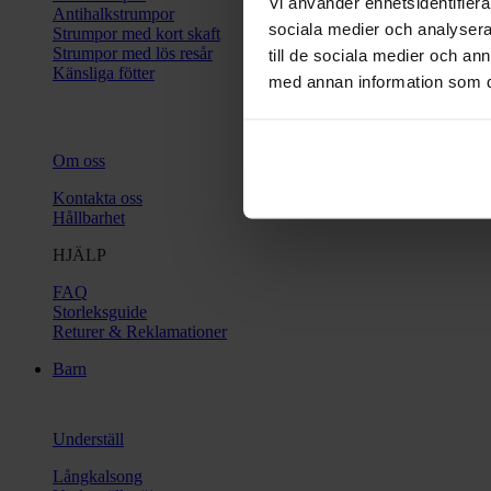
Vi använder enhetsidentifierar
Antihalkstrumpor
sociala medier och analysera 
Strumpor med kort skaft
Strumpor med lös resår
till de sociala medier och a
Känsliga fötter
med annan information som du 
Om oss
Kontakta oss
Hållbarhet
HJÄLP
FAQ
Storleksguide
Returer & Reklamationer
Barn
Underställ
Långkalsong