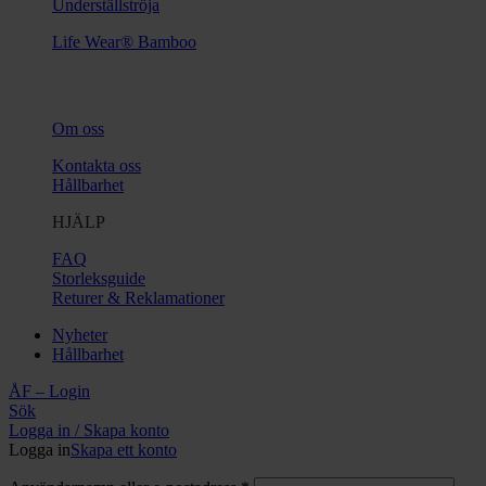
Underställströja
Life Wear® Bamboo
Om oss
Kontakta oss
Hållbarhet
HJÄLP
FAQ
Storleksguide
Returer & Reklamationer
Nyheter
Hållbarhet
ÅF – Login
Sök
Logga in / Skapa konto
Logga in
Skapa ett konto
Obligatoriskt