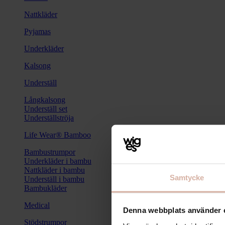
Nattkläder
Pyjamas
Underkläder
Kalsong
Underställ
Långkalsong
Underställ set
Underställströja
Life Wear® Bamboo
Bambustrumpor
Underkläder i bambu
Nattkläder i bambu
Samtycke
Underställ i bambu
Bambukläder
Medical
Denna webbplats använder 
Stödstrumpor