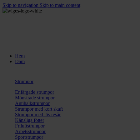
Skip to navigation
Skip to main content
Hem
Dam
Strumpor
Enfärgade strumpor
Mönstrade strumpor
Antihalkstrumpor
Strumpor med kort skaft
Strumpor med lös resår
Känsliga fötter
Friluftstrumpor
Arbetsstrumpor
Sportstrumpor