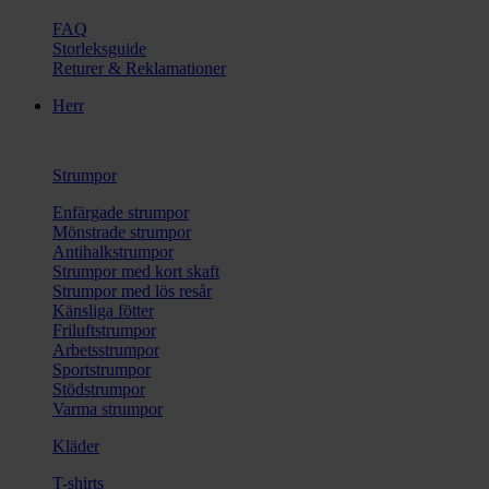
FAQ
Storleksguide
Returer & Reklamationer
Herr
Strumpor
Enfärgade strumpor
Mönstrade strumpor
Antihalkstrumpor
Strumpor med kort skaft
Strumpor med lös resår
Känsliga fötter
Friluftstrumpor
Arbetsstrumpor
Sportstrumpor
Stödstrumpor
Varma strumpor
Kläder
T-shirts