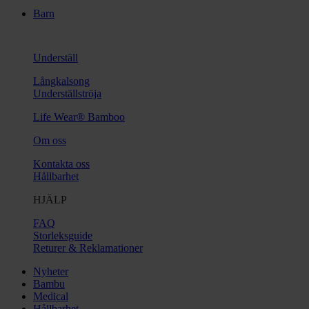
Barn
Underställ
Långkalsong
Underställströja
Life Wear® Bamboo
Om oss
Kontakta oss
Hållbarhet
HJÄLP
FAQ
Storleksguide
Returer & Reklamationer
Nyheter
Bambu
Medical
Hållbarhet