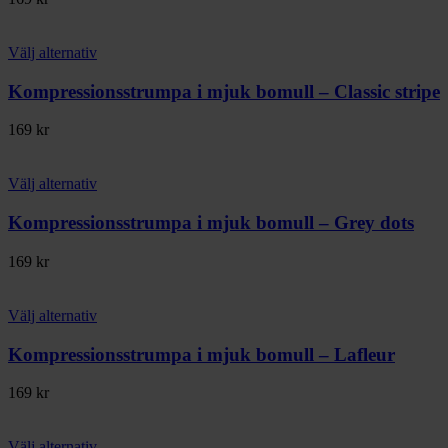
på
varianter.
produktsidan
De
olika
Den
Välj alternativ
alternativen
här
kan
produkten
Kompressionsstrumpa i mjuk bomull – Classic stripe
väljas
har
på
flera
169
kr
produktsidan
varianter.
De
olika
Den
Välj alternativ
alternativen
här
kan
produkten
Kompressionsstrumpa i mjuk bomull – Grey dots
väljas
har
på
flera
169
kr
produktsidan
varianter.
De
olika
Den
Välj alternativ
alternativen
här
kan
produkten
Kompressionsstrumpa i mjuk bomull – Lafleur
väljas
har
på
flera
169
kr
produktsidan
varianter.
De
olika
Den
Välj alternativ