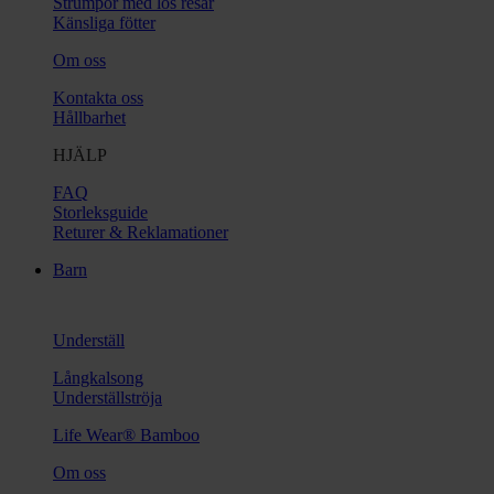
Strumpor med lös resår
Känsliga fötter
Om oss
Kontakta oss
Hållbarhet
HJÄLP
FAQ
Storleksguide
Returer & Reklamationer
Barn
Underställ
Långkalsong
Underställströja
Life Wear® Bamboo
Om oss