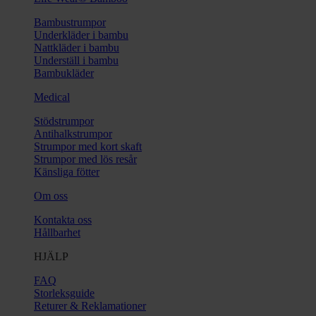
Bambustrumpor
Underkläder i bambu
Nattkläder i bambu
Underställ i bambu
Bambukläder
Medical
Stödstrumpor
Antihalkstrumpor
Strumpor med kort skaft
Strumpor med lös resår
Känsliga fötter
Om oss
Kontakta oss
Hållbarhet
HJÄLP
FAQ
Storleksguide
Returer & Reklamationer