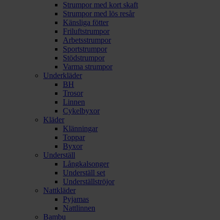
Strumpor med kort skaft
Strumpor med lös resår
Känsliga fötter
Friluftstrumpor
Arbetsstrumpor
Sportstrumpor
Stödstrumpor
Varma strumpor
Underkläder
BH
Trosor
Linnen
Cykelbyxor
Kläder
Klänningar
Toppar
Byxor
Underställ
Långkalsonger
Underställ set
Underställströjor
Nattkläder
Pyjamas
Nattlinnen
Bambu