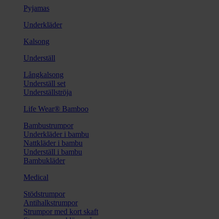
Pyjamas
Underkläder
Kalsong
Underställ
Långkalsong
Underställ set
Underställströja
Life Wear® Bamboo
Bambustrumpor
Underkläder i bambu
Nattkläder i bambu
Underställ i bambu
Bambukläder
Medical
Stödstrumpor
Antihalkstrumpor
Strumpor med kort skaft