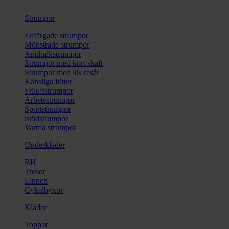
Strumpor
Enfärgade strumpor
Mönstrade strumpor
Antihalkstrumpor
Strumpor med kort skaft
Strumpor med lös resår
Känsliga fötter
Friluftstrumpor
Arbetsstrumpor
Sportstrumpor
Stödstrumpor
Varma strumpor
Underkläder
BH
Trosor
Linnen
Cykelbyxor
Kläder
Toppar