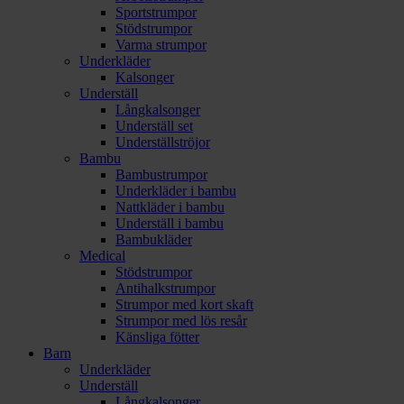
Sportstrumpor
Stödstrumpor
Varma strumpor
Underkläder
Kalsonger
Underställ
Långkalsonger
Underställ set
Underställströjor
Bambu
Bambustrumpor
Underkläder i bambu
Nattkläder i bambu
Underställ i bambu
Bambukläder
Medical
Stödstrumpor
Antihalkstrumpor
Strumpor med kort skaft
Strumpor med lös resår
Känsliga fötter
Barn
Underkläder
Underställ
Långkalsonger