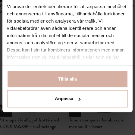
Merinoullstrumpa av kamgarn –
Stövelstrumpa av ull med lös resår
Vi använder enhetsidentifierare för att anpassa innehållet
Mixad
– Grå
och annonserna till användarna, tillhandahålla funktioner
för sociala medier och analysera vår trafik. Vi
129
kr
89
kr
vidarebefordrar även sådana identifierare och annan
information från din enhet till de sociala medier och
annons- och analysföretag som vi samarbetar med.
Dessa kan i sin tur kombinera informationen med annan
information som du har tillhandahållit eller som de har
samlat in när du har använt deras tjänster.
Tillåt alla
Anpassa
Strumpa i kraftig ullfrotté med
Tunn strumpa av bambu och
COOLMAX® – Gråmelange
merinoull – Svart