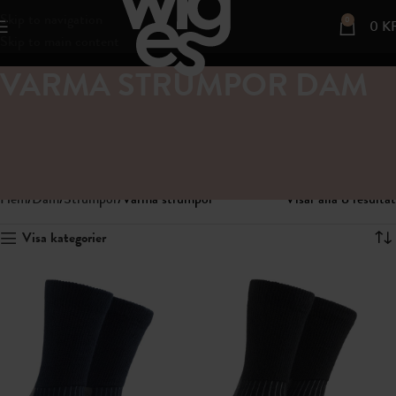
Skip to navigation
0
0
K
Skip to main content
VARMA STRUMPOR DAM
Oavsett om du behöver extra värme på vinterpromenaden, under
friluftsaktiviteter eller för mysiga hemmakvällar, hittar du strumpor i
vårt sortiment som håller fötterna både torra och varma.
Hem
Dam
Strumpor
Varma strumpor
Visar alla 8 resultat
Visa kategorier