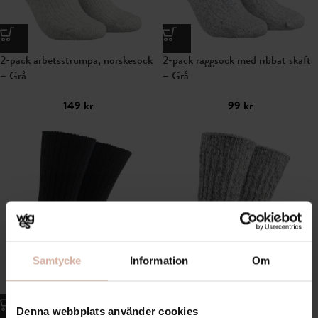
2-pack arbetsstrumpa, norskesock
2-pack raggsock med ribbat skaft
– Grå
– Grå
149
kr
99
kr
Samtycke
Information
Om
Denna webbplats använder cookies