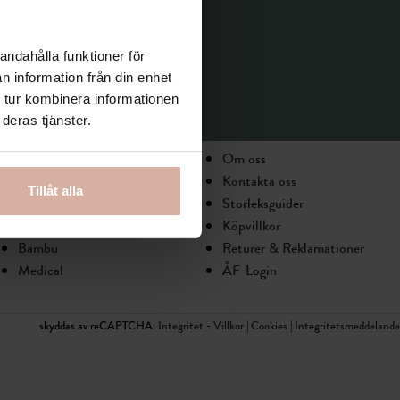
andahålla funktioner för
n information från din enhet
 tur kombinera informationen
deras tjänster.
Nyheter
Om oss
Dam
Kontakta oss
Tillåt alla
Herr
Storleksguider
Barn
Köpvillkor
Bambu
Returer & Reklamationer
Medical
ÅF-Login
skyddas av reCAPTCHA:
Integritet
-
Villkor
|
Cookies
|
Integritetsmeddelande