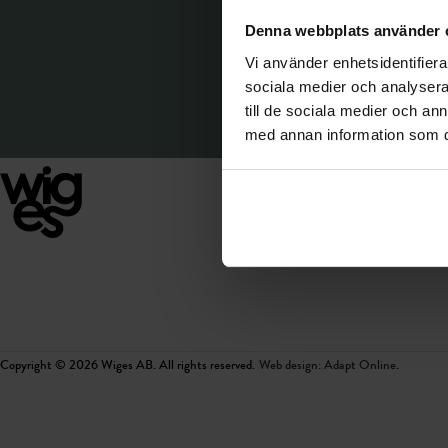
Denna webbplats använder 
Vi använder enhetsidentifierar
sociala medier och analysera 
till de sociala medier och a
med annan information som du 
KUNDSERVICE
handla@wiges.se
+46 (0)320 – 21 05 99
Copyright © 2026 Wiges AB. All rights reserved​​.
Web design: Adapt Online
.