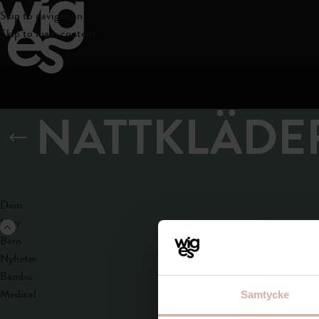
Skip to navigation
Skip to main content
NATTKLÄDE
PRODUKTKATEGORIER
Nattkläder i vi
fukttransportera
Dam
Herr
Hem
Herr
Nattk
Barn
Nyheter
Inga produkter h
Bambu
Medical
Samtycke