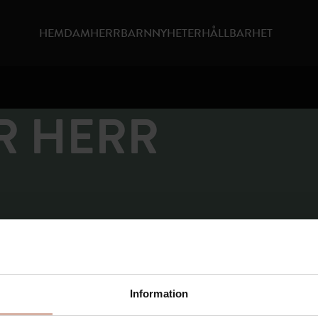
HEM
DAM
HERR
BARN
NYHETER
HÅLLBARHET
R HERR
skos av bambu är mjuka, följsamma och skonsamma mot huden. Bambufib
nde, vilket ger en behaglig känsla hela natten.
läder
ittades som motsvarar ditt val.
Information