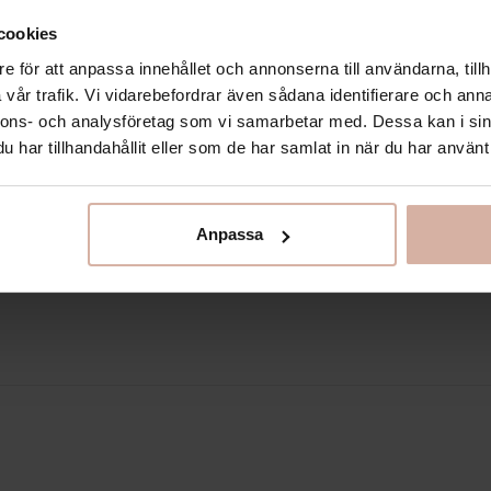
cookies
e för att anpassa innehållet och annonserna till användarna, tillh
vår trafik. Vi vidarebefordrar även sådana identifierare och anna
nnons- och analysföretag som vi samarbetar med. Dessa kan i sin
har tillhandahållit eller som de har samlat in när du har använt 
POSTADRESS
GATUADRESS
Box 145
Hedevägen 12, Kinna
Anpassa
511 22 Kinna