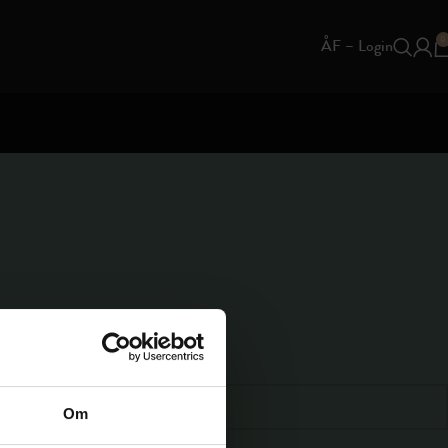
0
ÅF – Login
erns naturliga egenskaper gör materialet temperaturreglerande och
Om