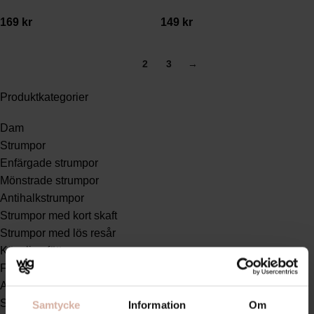
169
kr
149
kr
1
2
3
→
Produktkategorier
Dam
Strumpor
Enfärgade strumpor
Mönstrade strumpor
Antihalkstrumpor
Strumpor med kort skaft
Strumpor med lös resår
Känsliga fötter
Friluftstrumpor
Arbetsstrumpor
Sportstrumpor
Samtycke
Information
Om