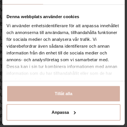
Stödstrumpor
Varma strumpor
Denna webbplats använder cookies
Underkläder
BH
Vi använder enhetsidentifierare för att anpassa innehållet
Trosor
och annonserna till användarna, tillhandahålla funktioner
Linnen
för sociala medier och analysera vår trafik. Vi
Cykelbyxor
vidarebefordrar även sådana identifierare och annan
Kläder
information från din enhet till de sociala medier och
annons- och analysföretag som vi samarbetar med.
Klänningar
Dessa kan i sin tur kombinera informationen med annan
Toppar
information som du har tillhandahållit eller som de har
Byxor
samlat in när du har använt deras tjänster.
Underställ
Långkalsonger
Tillåt alla
Underställ set
Underställströjor
Nattkläder
Anpassa
Pyjamas
Nattlinnen