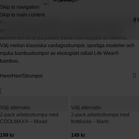
Strumpor herr
Skip to navigation
Skip to main content
0
Herrstrumpor för alla tillfällen. Våra strumpor är skapade för att
ge dig perfekt passform och en skön känsla hela dagen,
oavsett om du är på jobbet, tränar eller kopplar av hemma.
Välj mellan klassiska vardagsstrumpor, sportiga modeller och
mjuka bambustrumpor av ekologiskt odlad Life Wear®
bamboo.
Hem
Herr
Strumpor
Välj alternativ
Välj alternativ
2-pack arbetsstrumpa med
2-pack arbetsstrumpa med
COOLMAX® – Mixad
frottésula – Marin
199
kr
149
kr