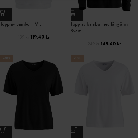
Topp av bambu – Vit
Topp av bambu med lång ärm –
Svart
119.40
kr
199
kr
149.40
kr
249
kr
-40%
-40%