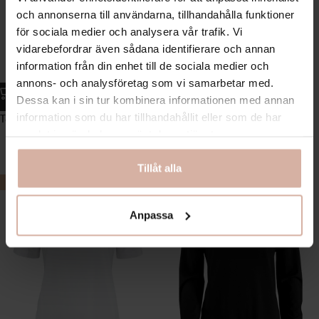
och annonserna till användarna, tillhandahålla funktioner
för sociala medier och analysera vår trafik. Vi
vidarebefordrar även sådana identifierare och annan
information från din enhet till de sociala medier och
annons- och analysföretag som vi samarbetar med.
Dessa kan i sin tur kombinera informationen med annan
information som du har tillhandahållit eller som de har
Topp av bambu – Svart
Topp av bambu – Vit
samlat in när du har använt deras tjänster.
119.40
kr
119.40
kr
199
kr
199
kr
Tillåt alla
-40%
-40%
Anpassa