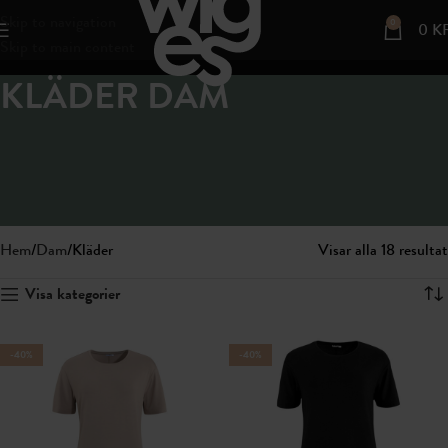
Skip to navigation
0
0
K
Skip to main content
KLÄDER DAM
Kläder av Life Wear® bambu är naturligt mjuka, följsamma och
behagliga mot huden. De är perfekta som vardagsplagg och samtidigt
ett mer hållbart val för både dig och miljön. Alla våra bambuplagg
tillverkas av ekologiskt odlad bambu.
Hem
Dam
Kläder
Visar alla 18 resultat
Visa kategorier
-40%
-40%