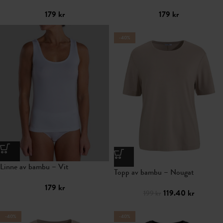
179
kr
179
kr
-40%
Linne av bambu – Vit
Topp av bambu – Nougat
179
kr
119.40
kr
199
kr
-40%
-40%