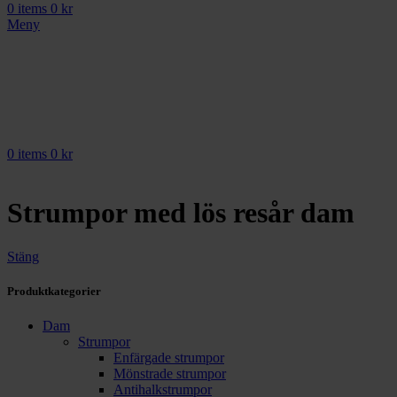
0
items
0
kr
Meny
0
items
0
kr
Strumpor med lös resår dam
Stäng
Produktkategorier
Dam
Strumpor
Enfärgade strumpor
Mönstrade strumpor
Antihalkstrumpor