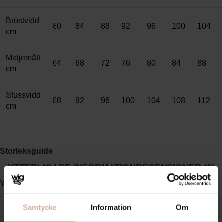
Bröstvidd
80
84
88
92
96
100
104
cm
Midjemått
64
68
72
76
80
84
88
cm
Stussvidd
88
92
96
100
104
108
112
cm
Storleksguide
YTTERLIGARE INFORMATION
RECENSIONER (0)
Ytterligare information
FÄRG
Svart
Samtycke
Information
Om