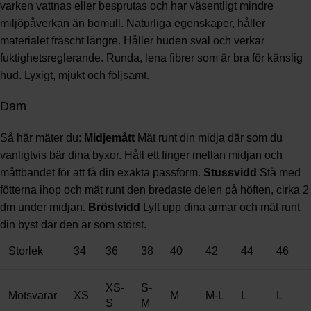
varken vattnas eller besprutas och har väsentligt mindre
miljöpåverkan än bomull. Naturliga egenskaper, håller
materialet fräscht längre. Håller huden sval och verkar
fuktighetsreglerande. Runda, lena fibrer som är bra för känslig
hud. Lyxigt, mjukt och följsamt.
Dam
Så här mäter du:
Midjemått
Mät runt din midja där som du
vanligtvis bär dina byxor. Håll ett finger mellan midjan och
måttbandet för att få din exakta passform.
Stussvidd
Stå med
fötterna ihop och mät runt den bredaste delen på höften, cirka 2
dm under midjan.
Bröstvidd
Lyft upp dina armar och mät runt
din byst där den är som störst.
Storlek
34
36
38
40
42
44
46
XS-
S-
Motsvarar
XS
M
M-L
L
L
S
M