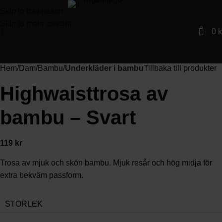
Skip to navigation
Skip to main content
0
0
k
Förstora
Hem
Dam
Bambu
Underkläder i bambu
Tillbaka till produkter
Highwaisttrosa av
bambu – Svart
119
kr
Trosa av mjuk och skön bambu. Mjuk resår och hög midja för
extra bekväm passform.
STORLEK