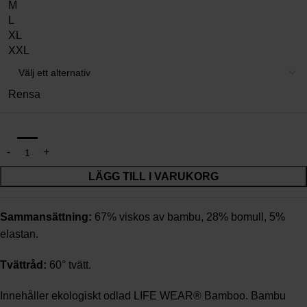
M
L
XL
XXL
Rensa
LÄGG TILL I VARUKORG
Sammansättning:
67% viskos av bambu, 28% bomull, 5%
elastan.
Tvättråd:
60° tvätt.
Innehåller ekologiskt odlad LIFE WEAR® Bamboo. Bambu