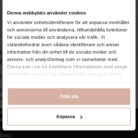
Denna webbplats använder cookies
STORLEK
S
,
M
,
L
,
XL
,
XXL
Vi använder enhetsidentifierare för att anpassa innehållet
och annonserna till användarna, tillhandahålla funktioner
för sociala medier och analysera vår trafik. Vi
KÖN
Dam
vidarebefordrar även sådana identifierare och annan
information från din enhet till de sociala medier och
Recensioner (0)
annons- och analysföretag som vi samarbetar med.
Recensioner
Dessa kan i sin tur kombinera informationen med annan
information som du har tillhandahållit eller som de har
Det finns inga recensioner än.
samlat in när du har använt deras tjänster.
Endast inloggade kunder som har köpt denna produkt får
Tillåt alla
lämna en recension.
Artikelnr:
00007922601
Anpassa
Kategorier:
Bambu
,
Dam
,
Trosor
,
Underkläder
,
Underkläder
i bambu
Dela: